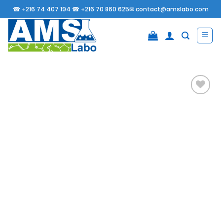
Passer
☎
+216 74 407 194 ☎
+216 70 860 625✉
contact@amslabo.com
au
contenu
Ajouter
à la
liste
d’envies