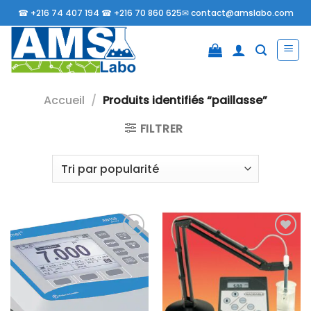
Passer
☎
+216 74 407 194 ☎
+216 70 860 625✉
contact@amslabo.com
au
contenu
Accueil
/
Produits identifiés “paillasse”
FILTRER
Ajouter
Ajouter
à la liste
à la liste
d’envies
d’envies