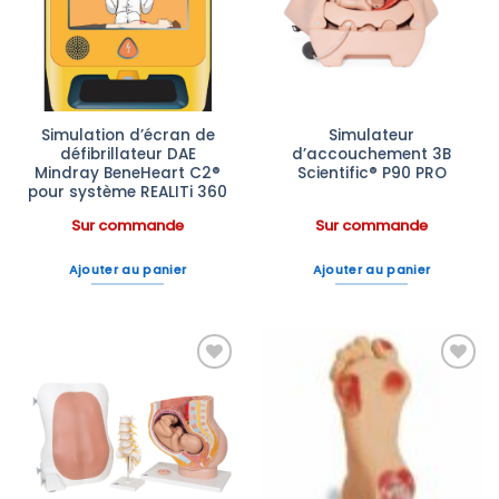
à la liste
à la liste
d’envies
d’envies
Simulation d’écran de
Simulateur
défibrillateur DAE
d’accouchement 3B
Mindray BeneHeart C2®
Scientific® P90 PRO
pour système REALITi 360
Sur commande
Sur commande
Ajouter au panier
Ajouter au panier
Ajouter
Ajouter
à la liste
à la liste
d’envies
d’envies