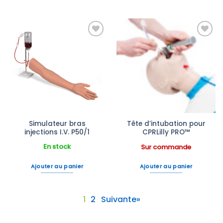
Ajouter
Ajouter
à la liste
à la liste
d’envies
d’envies
Simulateur bras
Tête d’intubation pour
injections I.V. P50/1
CPRLilly PRO™
En stock
Sur commande
Ajouter au panier
Ajouter au panier
1
2
Suivante»